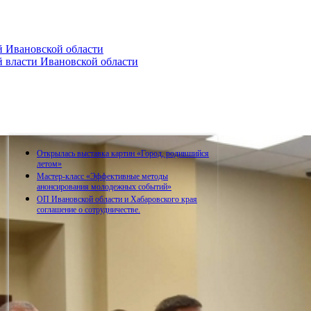
 Ивановской области
 власти Ивановской области
Открылась выставка картин «Город, родившийся
летом»
Мастер-класс «Эффективные методы
анонсирования молодежных событий»
ОП Ивановской области и Хабаровского края
соглашение о сотрудничестве.